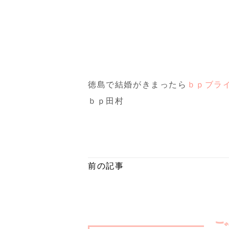
徳島で結婚がきまったら
ｂｐブラ
ｂｐ田村
前の記事
ご