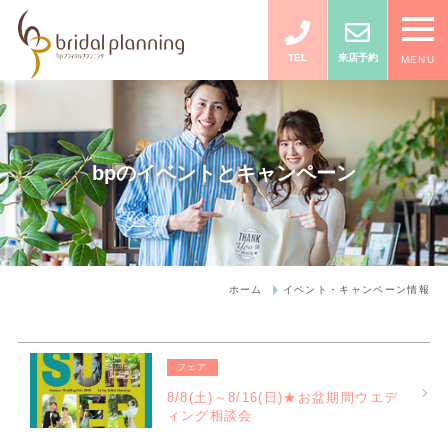
TEL
来店予約
MENU
bpのイベントとキャンペーン
ホーム
イベント・キャンペーン情報
フェア
8/8(土)～8/16(日)★お盆期間ウエデ
ィング相談会