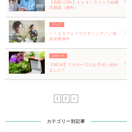
【気軽にOK】ｂｐオンラインで結婚
式相談（無料）
フェア
＼＼３Ｓフォトウエディング／／相
談会開催中
お知らせ
【NEW】プロポーズのお手伝い始め
ました!!
1
2
>
カテゴリー別記事