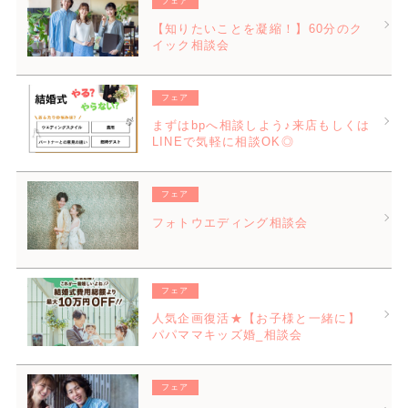
フェア
【知りたいことを凝縮！】60分のク
イック相談会
フェア
まずはbpへ相談しよう♪来店もしくは
LINEで気軽に相談OK◎
フェア
フォトウエディング相談会
フェア
人気企画復活★【お子様と一緒に】
パパママキッズ婚_相談会
フェア