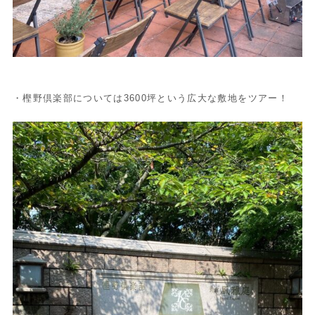
・樫野倶楽部については3600坪という広大な敷地をツアー！