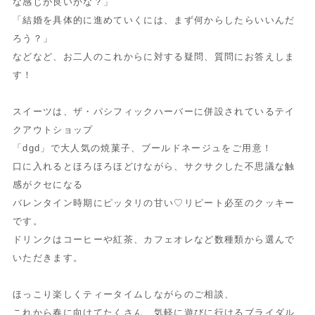
な感じが良いかな？」
「結婚を具体的に進めていくには、まず何からしたらいいんだ
ろう？」
などなど、お二人のこれからに対する疑問、質問にお答えしま
す！
スイーツは、ザ・パシフィックハーバーに併設されているテイ
クアウトショップ
「dgd」で大人気の焼菓子、ブールドネージュをご用意！
口に入れるとほろほろほどけながら、サクサクした不思議な触
感がクセになる
バレンタイン時期にピッタリの甘い♡リピート必至のクッキー
です。
ドリンクはコーヒーや紅茶、カフェオレなど数種類から選んで
いただきます。
ほっこり楽しくティータイムしながらのご相談、
これから春に向けてたくさん、気軽に遊びに行けるブライダル