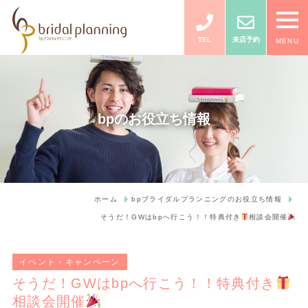
TEL
来店予約
MENU
bpのお役立ち情報
ホーム
bpブライダルプランニングのお役立ち情報
そうだ！GWはbpへ行こう！！特典付き
相談会開催
イベント・キャンペーン
そうだ！GWはbpへ行こう！！特典付き
相談会開催