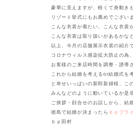
豪華に見えますが、軽くて身動き
リゾート挙式にもお薦めでござい
こんな衣裳が着たい、こんな衣裳
こんな衣裳は取り扱いがあるかな
以上、今月の店舗展示衣裳の紹介
コロナウィルス感染拡大防止の為
お客様のご来店時間を調整・誘導
これから結婚を考えるor結婚式を
と幸せいっぱいの新郎新婦様、こ
みんなどのように動いているか是非
ご挨拶・顔合せのお話しから、結
徳島で結婚が決まったら
ｂｐブラ
ｂｐ田村