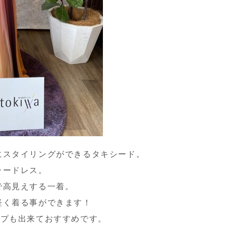
にスタイリングができるタキシード。
ラードレス。
で高見えする一着。
軽く着る事ができます！
ップも出来ておすすめです。