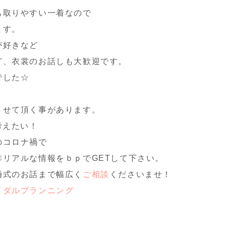
も取りやすい一着なので
ます。
が好きなど
ど、衣裳のお話しも大歓迎です。
でした☆
、
させて頂く事があります。
考えたい！
のコロナ禍で
リアルな情報をｂｐでGETして下さい。
婚式のお話まで幅広く
ご相談
くださいませ！
イダルプランニング