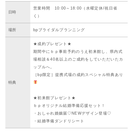
営業時間 10:00～18:00（水曜定休/祝日省
日時
く）
場所
bpブライダルプランニング
★成約プレゼント★
期間中にｂｐ事前予約のうえ初来館し、県内式
場相談＆40名以上のご成約をしていただいたカ
ップルへ。
［bp限定］提携式場の成約スペシャル特典あり
特典
★初来館プレゼント★
ｂｐオリジナル結婚準備応援セット！
・おしゃれ婚姻届♡NEWデザイン登場♡
・結婚準備ダンドリシート