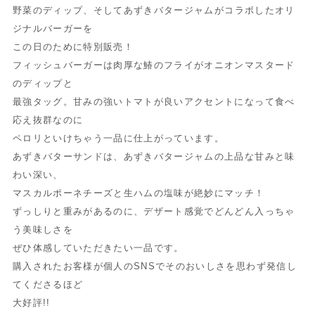
野菜のディップ、
そしてあずきバタージャムがコラボしたオリ
ジナルバーガーを
この
日のために特別販売！
フィッシュバーガーは肉厚な鰆のフライがオニオンマスタード
のディップと
最強タッグ。甘みの強いトマトが良いアクセントになって食べ
応え抜群なのに
ペロリといけちゃう一品に仕上がっています。
あずきバターサンドは、あずきバタージャムの上品な甘みと味
わい深い、
マスカルポーネチーズと生ハムの塩味が絶妙にマッチ！
ずっしりと重みがあるのに、デザート感覚でどんどん入っちゃ
う美味しさを
ぜひ体感していただきたい一品です。
購入されたお客様が個人のSNSでそのおいしさを思わず発信し
てくださるほど
大好評!!