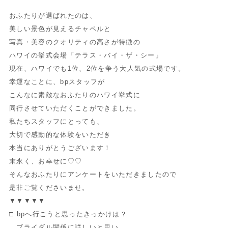
おふたりが選ばれたのは、
美しい景色が見えるチャペルと
写真・美容のクオリティの高さが特徴の
ハワイの挙式会場「テラス・バイ・ザ・シー」
現在、ハワイでも1位、2位を争う大人気の式場です。
幸運なことに、bpスタッフが
こんなに素敵なおふたりのハワイ挙式に
同行させていただくことができました。
私たちスタッフにとっても、
大切で感動的な体験をいただき
本当にありがとうございます！
末永く、お幸せに♡♡
そんなおふたりにアンケートをいただきましたので
是非ご覧くださいませ。
▼▼▼▼▼
□ bpへ行こうと思ったきっかけは？
ブライダル関係に詳しいと思い、