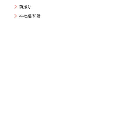
前撮り
神社婚/和婚