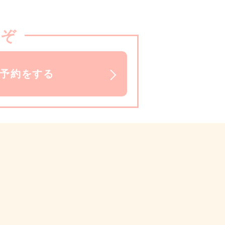
うぞ
で予約をする
）