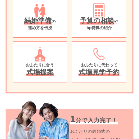
結婚準備
予算の相談
の
や
進め方を伝授
bp特典の紹介
おふたりに合う
おふたりに代わって
式場提案
式場見学予約
1
分で入力完了！
おふたりの結婚式の