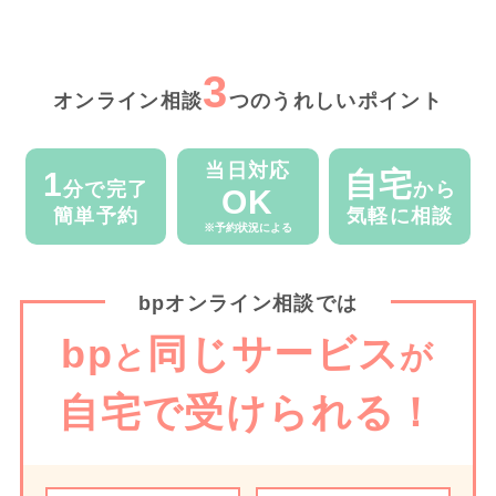
3
オンライン相談
つのうれしいポイント
当日対応
1
自宅
分で完了
から
OK
簡単予約
気軽に相談
※予約状況による
bpオンライン相談では
bp
同じサービス
と
が
自宅で受けられる！