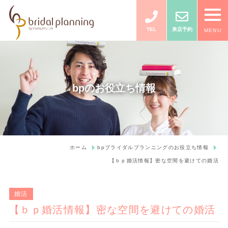
TEL
来店予約
MENU
bpのお役立ち情報
ホーム
bpブライダルプランニングのお役立ち情報
【ｂｐ婚活情報】密な空間を避けての婚活
婚活
【ｂｐ婚活情報】密な空間を避けての婚活