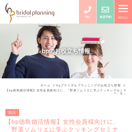
TEL
来店予約
MENU
bpのお役立ち情報
ホーム
bpブライダルプランニングのお役立ち情報
【bp徳島婚活情報】女性会員様向けに、「野菜ソムリエに学ぶクッキングセミナ
ー」を…
婚活
【bp徳島婚活情報】女性会員様向けに、
「野菜ソムリエに学ぶクッキングセミナ