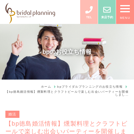
TEL
来店予約
MENU
bpのお役立ち情報
ホーム
bpブライダルプランニングのお役立ち情報
【bp徳島婚活情報】燻製料理とクラフトビールで楽しむ出会いパーティーを開催
しまし…
婚活
【bp徳島婚活情報】燻製料理とクラフトビ
ールで楽しむ出会いパーティーを開催しま