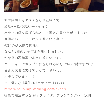
女性陣同士も仲良くなられた様子で
婚活+同性の友人を作られて
出会いの幅を広げられとても素敵な事だと感じました。
今回のパーティーは少人数という事で
4対4の少人数で開催し、
なんと3組のカップルが誕生しました。
かなりの高確率で本当に嬉しいです。
パーティーでカップルになられるのも1つのご縁ですので
皆さん大切に繋げていって下さいね。
応援しています！！
さて気になる8月のパーティーは↓↓↓↓↓
https://hello-my-wedding.com/event/
徳島で婚活するならbpブライダルプランニングへ 沢田