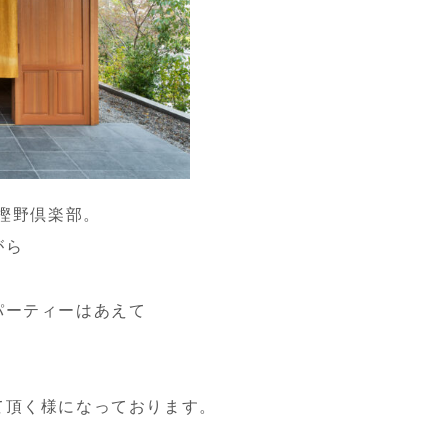
は樫野倶楽部。
がら
。
パーティーはあえて
て頂く様になっております。