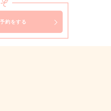
うぞ
で予約をする
）