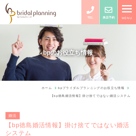
TEL
来店予約
MENU
bpのお役立ち情報
ホーム
bpブライダルプランニングのお役立ち情報
【bp徳島婚活情報】掛け捨てではない婚活システム
婚活
【bp徳島婚活情報】掛け捨てではない婚活
システム