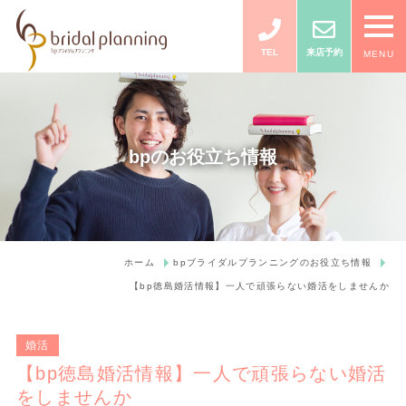
TEL
来店予約
MENU
bpのお役立ち情報
ホーム
bpブライダルプランニングのお役立ち情報
【bp徳島婚活情報】一人で頑張らない婚活をしませんか
婚活
【bp徳島婚活情報】一人で頑張らない婚活
をしませんか