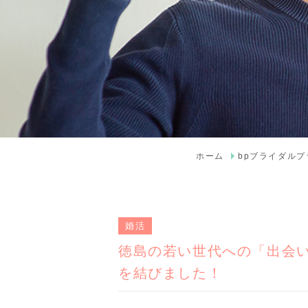
ホーム
bpブライダル
婚活
徳島の若い世代への「出会
を結びました！