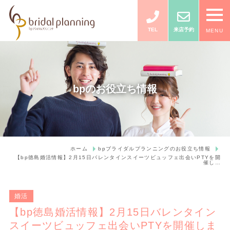
TEL
来店予約
MENU
bpのお役立ち情報
ホーム
bpブライダルプランニングのお役立ち情報
【bp徳島婚活情報】2月15日バレンタインスイーツビュッフェ出会いPTYを開
催し…
婚活
【bp徳島婚活情報】2月15日バレンタイン
スイーツビュッフェ出会いPTYを開催しま