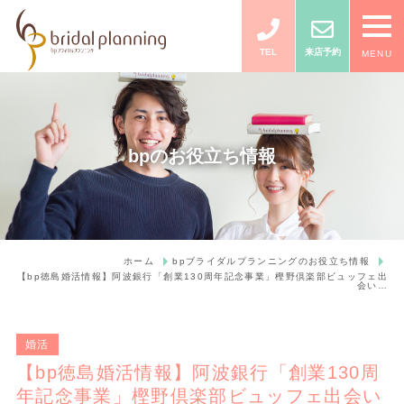
TEL
来店予約
MENU
bpのお役立ち情報
ホーム
bpブライダルプランニングのお役立ち情報
【bp徳島婚活情報】阿波銀行「創業130周年記念事業」樫野倶楽部ビュッフェ出
会い…
婚活
【bp徳島婚活情報】阿波銀行「創業130周
年記念事業」樫野倶楽部ビュッフェ出会い