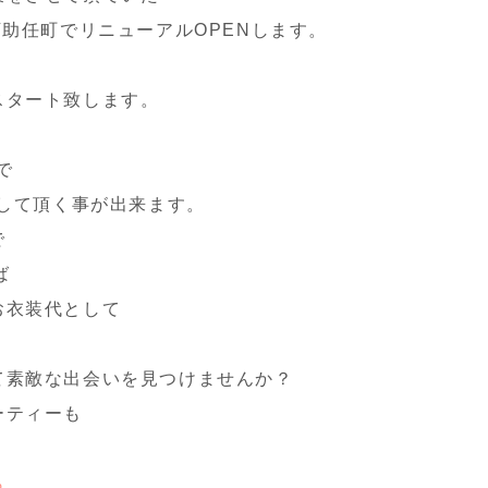
下助任町でリニューアルOPENします。
スタート致します。
で
をして頂く事が出来ます。
で
ば
お衣装代として
て素敵な出会いを見つけませんか？
ーティーも
ら