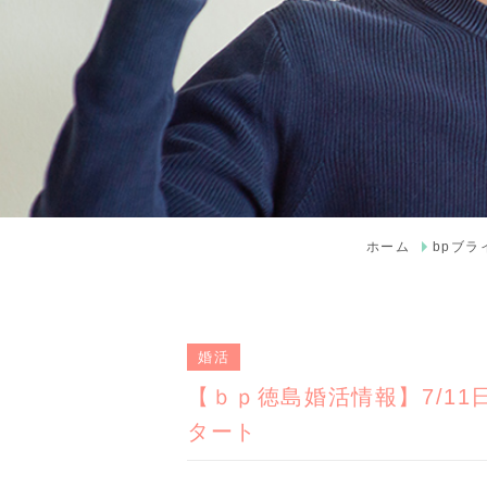
ホーム
bpブ
婚活
【ｂｐ徳島婚活情報】7/1
タート