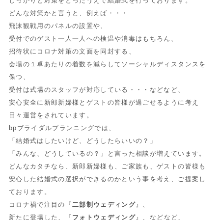
しっかりと対策をとったうえで結婚式を行っております。
どんな対策かと言うと、例えば・・・
飛沫観戦用のパネルの設置や、
受付でのゲスト一人一人への検温や消毒はもちろん、
招待状にコロナ対策の文面を同封する、
会場の１卓あたりの着数を減らしてソーシャルディスタンスを
保つ、
受付は式場のスタッフが対応している・・・などなど、
安心安全に新郎新婦様とゲストの皆様が過ごせるように考え
日々運営をされています。
bpブライダルプランニングでは、
「結婚式はしたいけど、どうしたらいいの？」
「みんな、どうしているの？」と言った相談が増えています。
どんなカタチなら、新郎新婦様も、ご家族も、ゲストの皆様も
安心した結婚式の選択ができるのかという事を考え、ご提案し
ております。
コロナ禍で注目の『
二部制ウェディング
』、
新たに登場した、『
フォトウェディング
』、などなど、