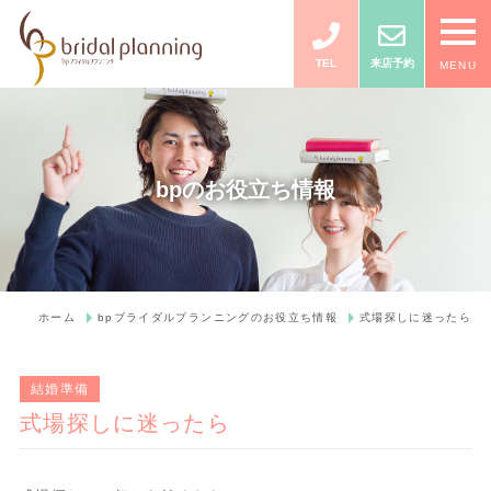
TEL
来店予約
MENU
bpのお役立ち情報
ホーム
bpブライダルプランニングのお役立ち情報
式場探しに迷ったら
結婚準備
式場探しに迷ったら