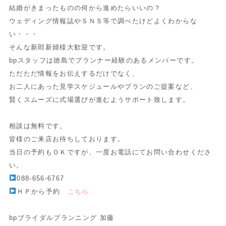
結婚がきまったものの何から進めたらいいの？
ウェディング情報誌やＳＮＳ等で調べたけどよくわからな
い・・・
そんな新郎新婦様大歓迎です。
bpスタッフは徳島でプランナー経験のあるメンバーです。
ただただ情報をお伝えするだけでなく、
お二人にあった見学スケジュールやプランのご提案など、
賢くスムーズに式場選びが進むようサポート致します。
相談は無料です。
皆様のご来店お待ちしております。
当日の予約もＯＫですが、一度お電話にてお問い合わせくださ
い。
088-656-6767
ＨＰから予約
こちら
bpブライダルプランニング 加藤