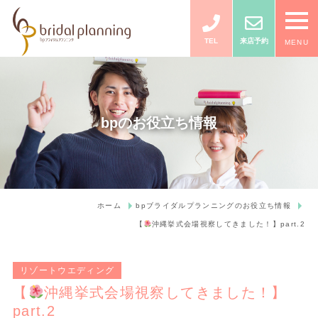
TEL
来店予約
MENU
bpのお役立ち情報
ホーム
bpブライダルプランニングのお役立ち情報
【
沖縄挙式会場視察してきました！】part.2
リゾートウエディング
【
沖縄挙式会場視察してきました！】
part.2