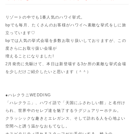
リゾートの中でも1番人気のハワイ挙式。
bpでも毎月、たくさんのお客様がハワイへ素敵な挙式をしに旅
立っています♡
bpでは人気の挙式会場を多数お取り扱いしておりますが、この
度さらにお取り扱い会場が
増えることになりました!
2月発売に先駆けて、本日は新登場する3か所の素敵な挙式会場
を少しだけご紹介したいと思います（＾＾）
●ハレクラニWEDDING
「ハレクラニ」、ハワイ語で「天国にふさわしい館」と名付け
られ、世界中のセレブ達を魅了するラグジュアリーホテル。
クラッシックな趣きとエレガンス、そして訪れる人を心地よい
空間へと誘う温かなおもてなし。
ホスピタリティ溢れるスタッフがお手伝いする、極上の