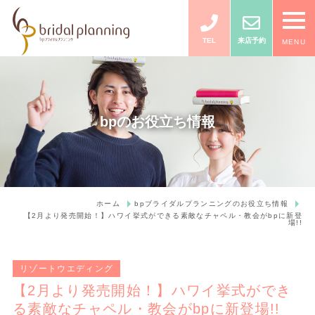
TEL
来店予約
MENU
bpのお役立ち情報
ホーム
bpブライダルプランニングのお役立ち情報
【2月より発売開始！】ハワイ挙式ができる素敵なチャペル・教会がbpに新登
場!!
リゾートウエディング
【2月より発売開始！】ハワイ挙式ができ
る素敵なチャペル・教会がbpに新登場!!