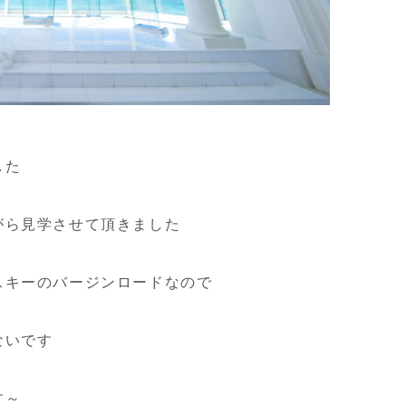
した
がら見学させて頂きました
スキーのバージンロードなので
ないです
す～