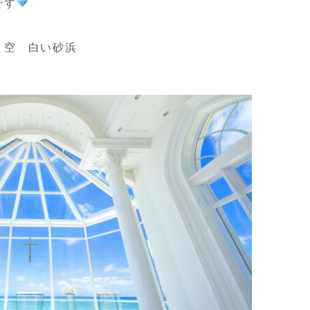
です
と空 白い砂浜