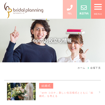
TEL
来店予約
MENU
bpのお役立ち情報
ホーム
会場下見
結婚式
「with コロナ」新しい生活様式とともに「結
婚式」を考える