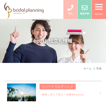
TEL
来店予約
MENU
bpのお役立ち情報
ホーム
写真
リゾートウエディング
一棟貸し切りで安心！沖縄Wedding