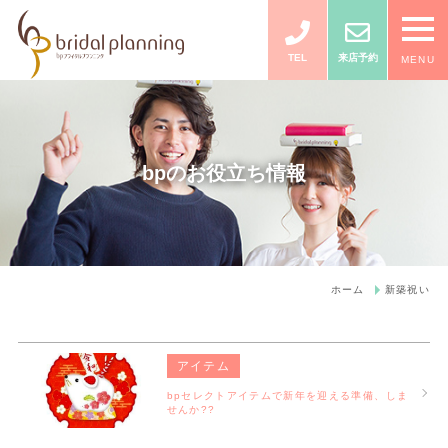
TEL
来店予約
MENU
bpのお役立ち情報
ホーム
新築祝い
アイテム
bpセレクトアイテムで新年を迎える準備、しま
せんか??