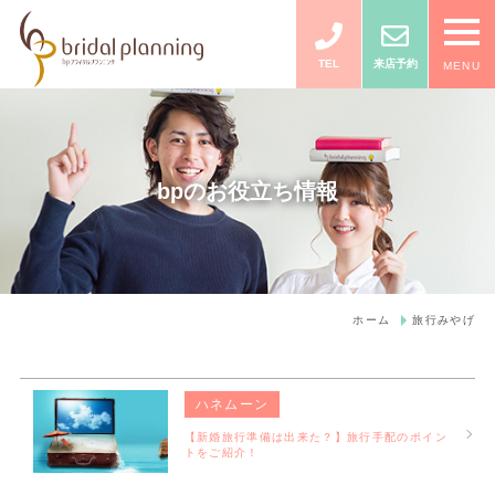
TEL
来店予約
MENU
bpのお役立ち情報
ホーム
旅行みやげ
ハネムーン
【新婚旅行準備は出来た？】旅行手配のポイン
トをご紹介！