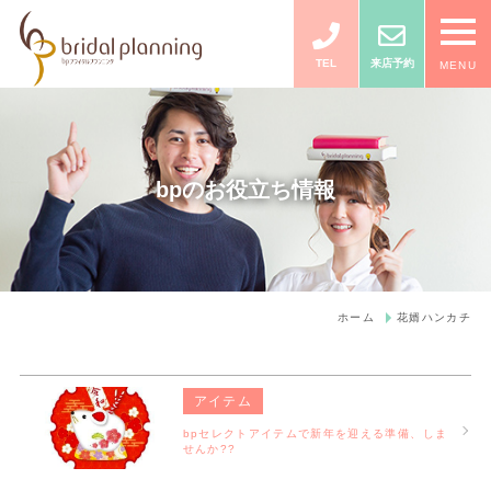
TEL
来店予約
MENU
bpのお役立ち情報
ホーム
花婿ハンカチ
アイテム
bpセレクトアイテムで新年を迎える準備、しま
せんか??