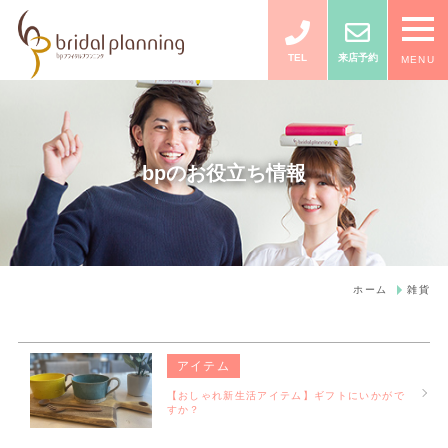
TEL
来店予約
MENU
bpのお役立ち情報
ホーム
雑貨
アイテム
【おしゃれ新生活アイテム】ギフトにいかがで
すか？