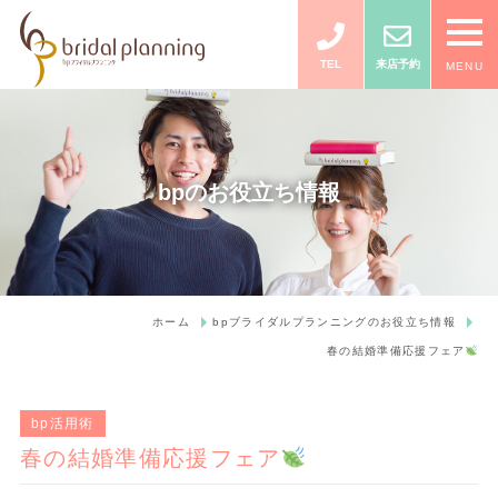
TEL
来店予約
MENU
bpのお役立ち情報
ホーム
bpブライダルプランニングのお役立ち情報
春の結婚準備応援フェア
bp活用術
春の結婚準備応援フェア