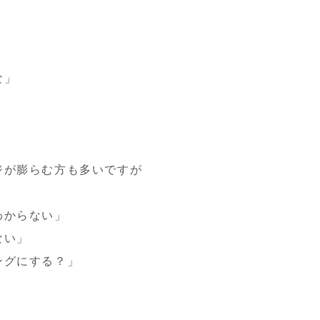
な」
ジが膨らむ方も多いですが
わからない」
ない」
ングにする？」