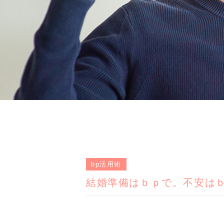
bp活用術
結婚準備はｂｐで。不安は