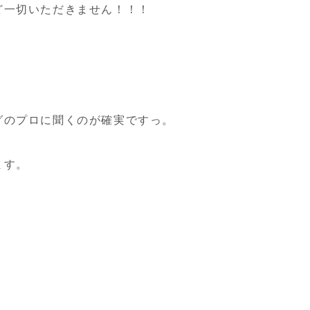
ど一切いただきません！！！
グのプロに聞くのが確実ですっ。
ます。