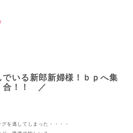
んでいる新郎新婦様！ｂｐへ集
合！！ ／
ングを逃してしまった・・・・