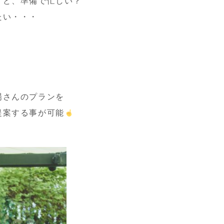
けど、準備で忙しい？
たい・・・
場さんのプランを
提案する事が可能