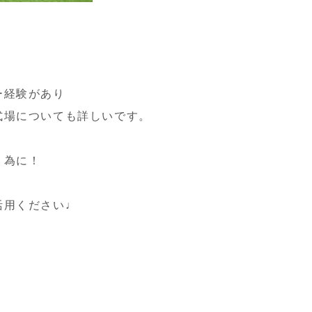
ー経験があり
式場についても詳しいです。
く為に！
活用ください♩