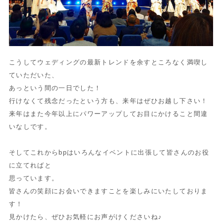
こうしてウェディングの最新トレンドを余すところなく満喫し
てい
ただいた、
あっという間の一日でした！
行けなくて残念だったという方も、来年はぜひお越し下さい！
来年はまた今年以上にパワーアップしてお目にかけること間違
いな
しです。
そしてこれからbpはいろんなイベントに出張して皆さんのお役
に
立てればと
思っています。
皆さんの笑顔にお会いできますことを楽しみにいたしておりま
す！
見かけたら、ぜひお気軽にお声がけくださいね♪