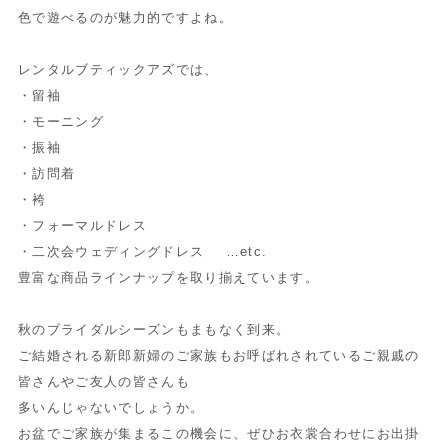
色で遊べるのが魅力的ですよね。
レンタルブティックアズでは、
・留袖
・モーニング
・振袖
・訪問着
・袴
・フォーマルドレス
・二次会ウェディングドレス …etc.
豊富な商品ラインナップを取り揃えています。
秋のブライダルシーズンもまもなく到来。
ご結婚される新郎新婦のご家族もお呼ばれされているご親戚の
皆さ
んやご友人の皆さんも
多いんじゃないでしょうか。
お盆でご家族が集まるこの機会に、
ぜひお衣裳合わせにお出掛