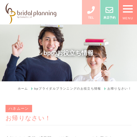
TEL
来店予約
MENU
bpのお役立ち情報
ホーム
bpブライダルプランニングのお役立ち情報
お帰りなさい！
ハネムーン
お帰りなさい！