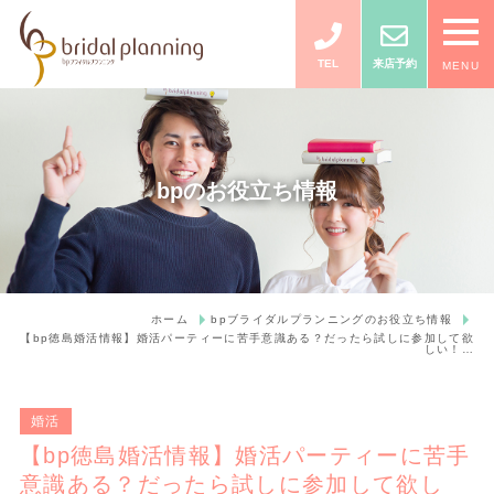
TEL
来店予約
MENU
bpのお役立ち情報
ホーム
bpブライダルプランニングのお役立ち情報
【bp徳島婚活情報】婚活パーティーに苦手意識ある？だったら試しに参加して欲
しい！…
婚活
【bp徳島婚活情報】婚活パーティーに苦手
意識ある？だったら試しに参加して欲し