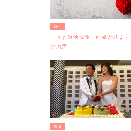
婚活
【ｂｐ婚活情報】結婚が決まら
のお声
婚活