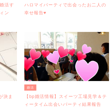
婚活す
ハロマイパーティで出会ったお二人の
ィン
幸せ報告♥️
婚活
が決ま
【bp婚活情報】スイーツ工場見学＆テ
ィータイム出会いパーティ結果報告