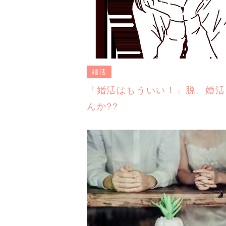
婚活
「婚活はもういい！」脱、婚活
んか??