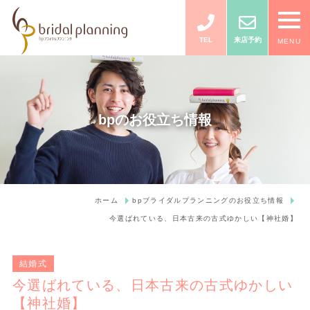
TEL
来店予約
MENU
bpのお役立ち情報
ホーム
bpブライダルプランニングのお役立ち情報
今選ばれている、日本古来の古式ゆかしい【神社婚】
結婚式
今選ばれている、日本古来の古式ゆかしい
【神社婚】