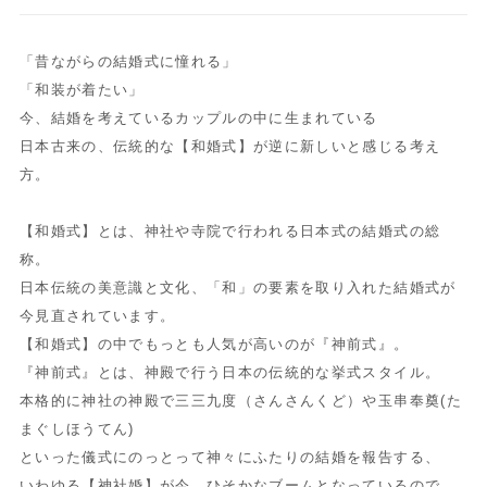
「昔ながらの結婚式に憧れる」
「和装が着たい」
今、結婚を考えているカップルの中に生まれている
日本古来の、伝統的な【和婚式】が逆に新しいと感じる考え
方。
【和婚式】とは、神社や寺院で行われる日本式の結婚式の総
称。
日本伝統の美意識と文化、「和」の要素を取り入れた結婚式が
今見直されています。
【和婚式】の中でもっとも人気が高いのが『神前式』。
『神前式』とは、神殿で行う日本の伝統的な挙式スタイル。
本格的に神社の神殿で三三九度（さんさんくど）や玉串奉奠(た
まぐしほうてん)
といった儀式にのっとって神々にふたりの結婚を報告する、
いわゆる【神社婚】が今、ひそかなブームとなっているので