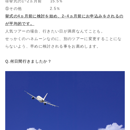
④挙式の1~2ヵ月前 15.5％
⑤その他 2.5％
挙式の4ヵ月前に検討を始め、2~4ヵ月前にお申込みをされるの
が平均的です。
人気ツアーの場合、行きたい日が満席なんてことも。
せっかくのハネムーンなのに、別のツアーに変更することにな
らないよう、早めに検討される事をお薦めします。
Q.何日間行きましたか？